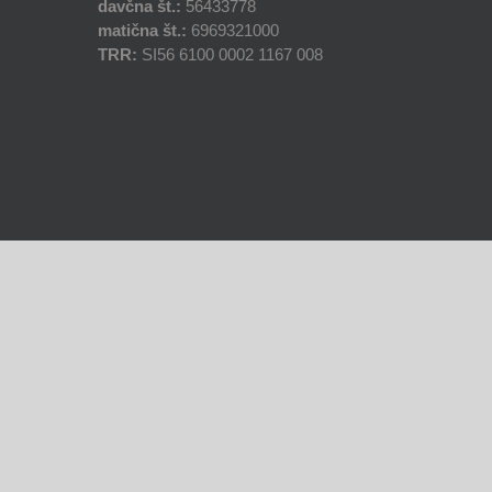
davčna št.:
56433778
matična št.:
6969321000
TRR:
SI56 6100 0002 1167 008