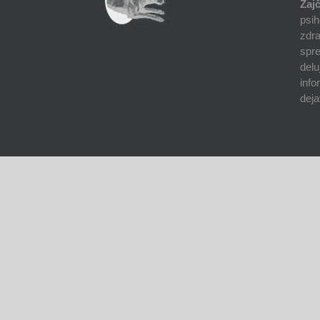
Zajč
psih
zdra
spre
delu
info
deja