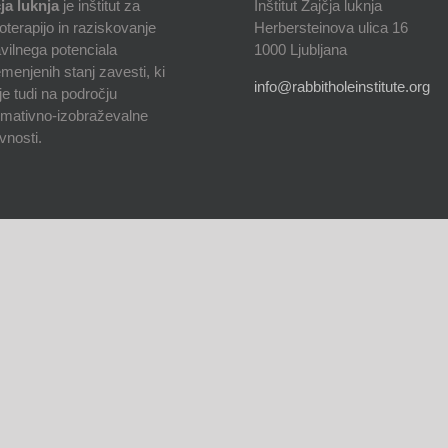
ja luknja
je inštitut za
Inštitut Zajčja luknja
oterapijo in raziskovanje
Herbersteinova ulica 16
vilnega potenciala
1000 Ljubljana
menjenih stanj zavesti, ki
info@rabbitholeinstitute.org
je tudi na področju
rmativno-izobraževalne
vnosti.