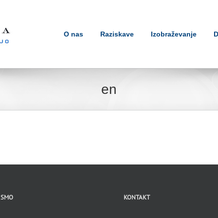
O nas
Raziskave
Izobraževanje
D
en
 SMO
KONTAKT